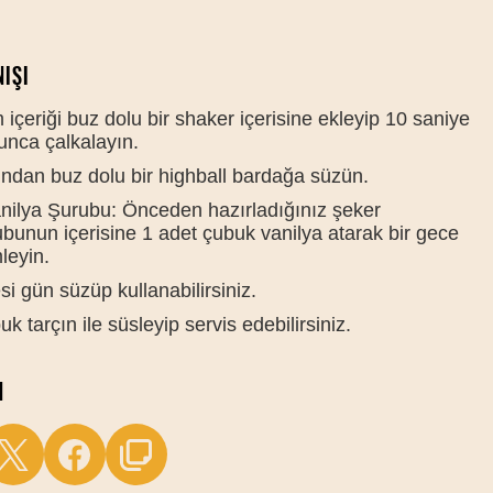
IŞI
içeriği buz dolu bir shaker içerisine ekleyip 10 saniye
unca çalkalayın.
ından buz dolu bir highball bardağa süzün.
anilya Şurubu: Önceden hazırladığınız şeker
bunun içerisine 1 adet çubuk vanilya atarak bir gece
leyin.
si gün süzüp kullanabilirsiniz.
k tarçın ile süsleyip servis edebilirsiniz.
M