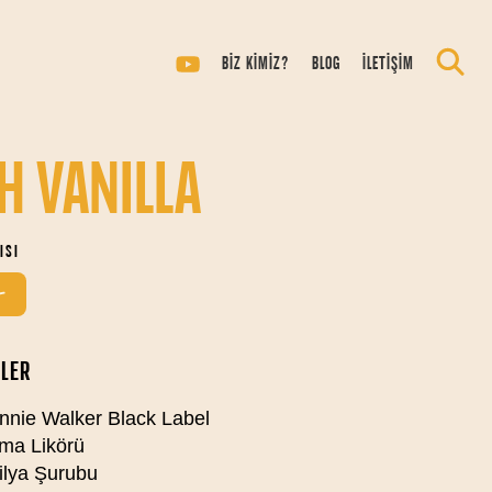
BİZ KİMİZ?
BLOG
İLETİŞİM
H VANILLA
ISI
LER
nie Walker Black Label
ma Likörü
lya Şurubu