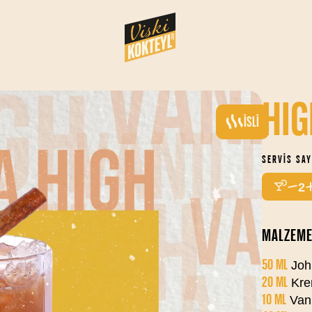
HIG
İSLI
SERVIS SAY
2
MALZEME
50 ML
John
20 ML
Kre
10 ML
Vani