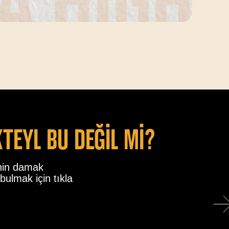
kteyl bu değİl mİ?
nin damak
bulmak için tıkla