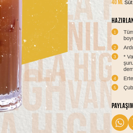
40 ML
Süt
HAZIRLAN
Tüm 
boy
Ard
* V
şuru
dem
Erte
Çubu
PAYLAŞI