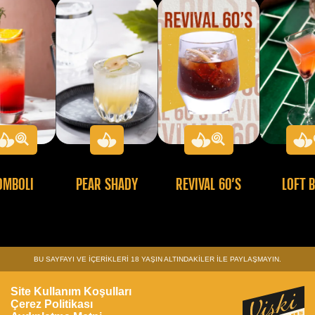
OMBOLI
PEAR SHADY
REVIVAL 60’S
LOFT 
BU SAYFAYI VE İÇERİKLERİ 18 YAŞIN ALTINDAKİLER İLE PAYLAŞMAYIN.
Site Kullanım Koşulları
Çerez Politikası