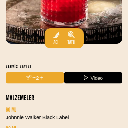
ACI
TATLI
SERVIS SAYISI
2
Video
MALZEMELER
60 ML
Johnnie Walker Black Label