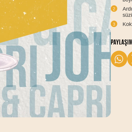
Ard
süz
Kokt
PAYLAŞI