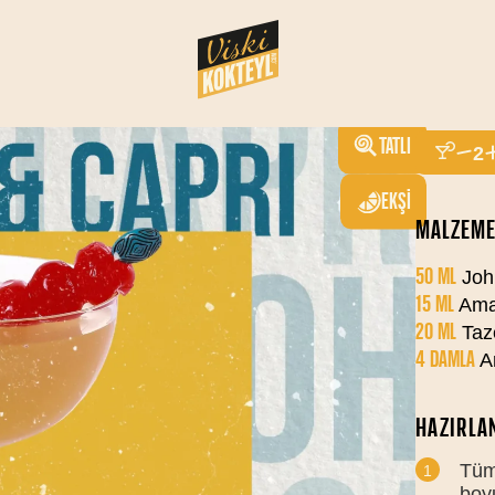
JOH
ACI
SERVIS SAY
TATLI
2
EKŞI
MALZEME
50 ML
John
15 ML
Ama
20 ML
Taz
4 DAMLA
Ar
HAZIRLAN
Tüm 
boy