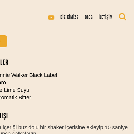
NNIE & CAPRI
BİZ KİMİZ?
BLOG
İLETİŞİM
ISI
LER
nie Walker Black Label
ro
e Lime Suyu
omatik Bitter
IŞI
içeriği buz dolu bir shaker içerisine ekleyip 10 saniye
unca çalkalayın.