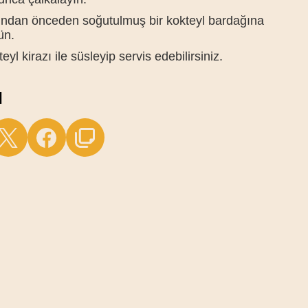
ından önceden soğutulmuş bir kokteyl bardağına
ün.
eyl kirazı ile süsleyip servis edebilirsiniz.
M