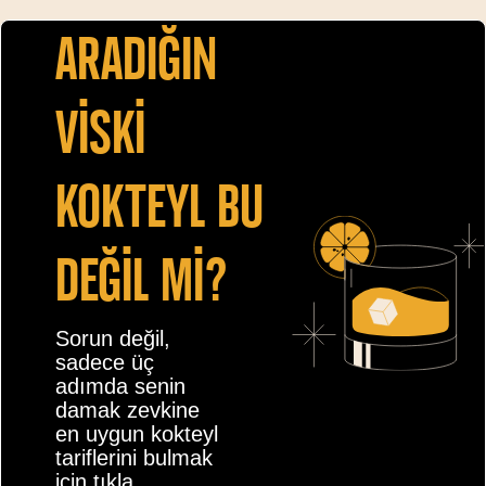
Aradiğin
vİskİ
kokteyl bu
değİl mİ?
Sorun değil,
sadece üç
adımda senin
damak zevkine
en uygun kokteyl
tariflerini bulmak
için tıkla