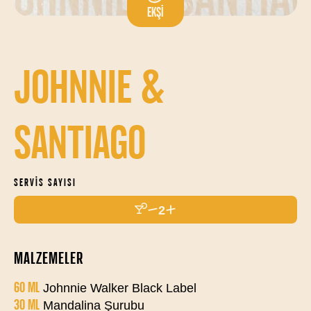
EKŞI
JOHNNIE &
SANTIAGO
SERVIS SAYISI
2
MALZEMELER
60 ML
Johnnie Walker Black Label
30 ML
Mandalina Şurubu