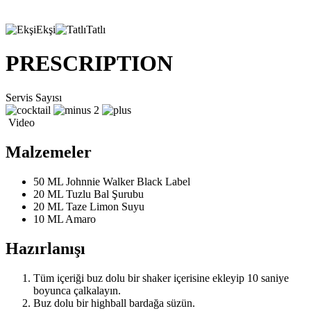
Ekşi
Tatlı
PRESCRIPTION
Servis Sayısı
2
Video
Malzemeler
50 ML
Johnnie Walker Black Label
20 ML
Tuzlu Bal Şurubu
20 ML
Taze Limon Suyu
10 ML
Amaro
Hazırlanışı
Tüm içeriği buz dolu bir shaker içerisine ekleyip 10 saniye
boyunca çalkalayın.
Buz dolu bir highball bardağa süzün.