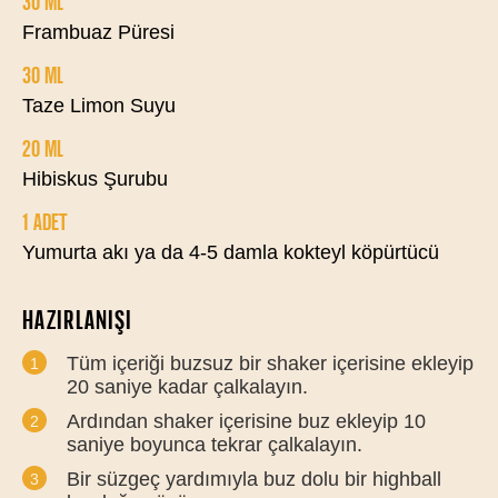
30 ML
Frambuaz Püresi
30 ML
Taze Limon Suyu
20 ML
Hibiskus Şurubu
1 ADET
Yumurta akı ya da 4-5 damla kokteyl köpürtücü
HAZIRLANIŞI
Tüm içeriği buzsuz bir shaker içerisine ekleyip
20 saniye kadar çalkalayın.
Ardından shaker içerisine buz ekleyip 10
saniye boyunca tekrar çalkalayın.
Bir süzgeç yardımıyla buz dolu bir highball