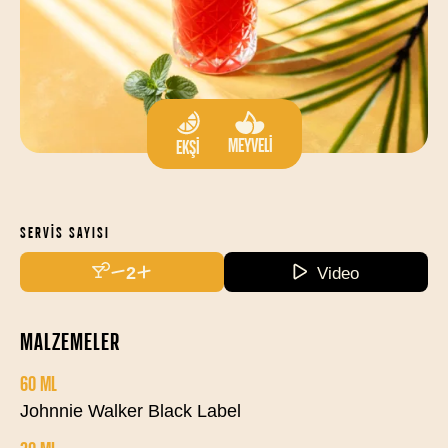
MEYVELI
EKŞI
SERVIS SAYISI
2
Video
MALZEMELER
60 ML
Johnnie Walker Black Label