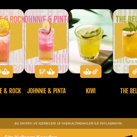
E & ROCK
JOHNNIE & PINTA
KIWI
THE BE
BU SAYFAYI VE İÇERİKLERİ 18 YAŞIN ALTINDAKİLER İLE PAYLAŞMAYIN.