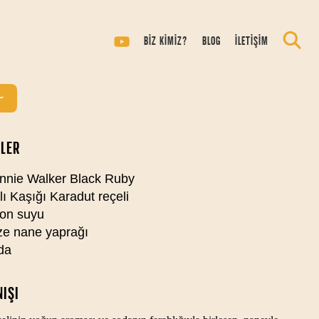
BY & MULBERRY
BİZ KİMİZ?
BLOG
İLETİŞİM
ISI
LER
nnie Walker Black Ruby
lı Kaşığı Karadut reçeli
on suyu
e nane yaprağı
da
IŞI