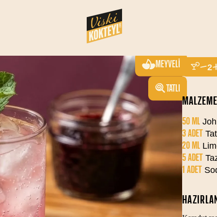
RU
EKŞI
SERVIS SAY
MEYVELI
2
TATLI
MALZEME
50 ML
Joh
3 ADET
Tat
20 ML
Lim
5 ADET
Taz
1 ADET
So
HAZIRLAN