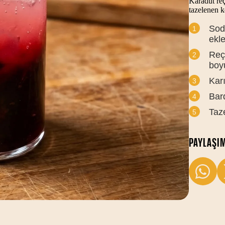
Karadut reç
tazelenen ke
Soda
ekle
Reç
boy
Karı
Bar
Taze
PAYLAŞI