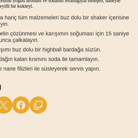
elinin yoğun aroması ve sodanın ferahlığıyla birleşen, naneyle
yifli bir kokteyl.
 hariç tüm malzemeleri buz dolu bir shaker içerisine
yin.
elin çözünmesi ve karışımın soğuması için 15 saniye
unca çalkalayın.
şımı buz dolu bir highball bardağa süzün.
dağın kalan kısmını soda ile tamamlayın.
 nane filizleri ile süsleyerek servis yapın.
M