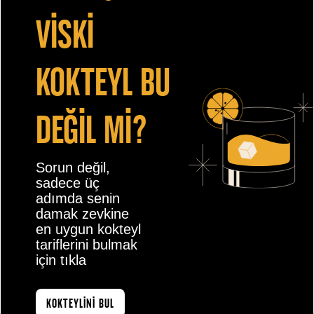
vİskİ
kokteyl bu
değİl mİ?
Sorun değil,
sadece üç
adımda senin
damak zevkine
en uygun kokteyl
tariflerini bulmak
için tıkla
KOKTEYLİNİ BUL