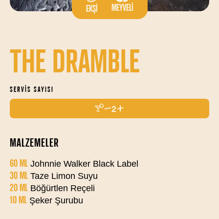
MEYVELI
EKŞI
THE DRAMBLE
SERVIS SAYISI
2
MALZEMELER
60 ML
Johnnie Walker Black Label
30 ML
Taze Limon Suyu
20 ML
Böğürtlen Reçeli
10 ML
Şeker Şurubu