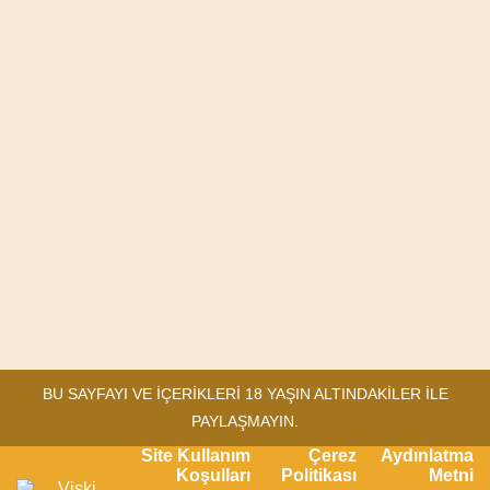
NIE &
OWARI
EL HIERRO
JOHN
BERRY
CAL
BU SAYFAYI VE İÇERİKLERİ 18 YAŞIN ALTINDAKİLER İLE
PAYLAŞMAYIN.
Site Kullanım
Çerez
Aydınlatma
Koşulları
Politikası
Metni