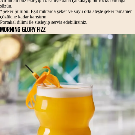
Ardından buz ekleyip 10 saniye daha çalkalayıp bir rocks bardağa
süzün.
*Şeker Şurubu: Eşit miktarda şeker ve suyu orta ateşte şeker tamamen
çözülene kadar karıştırın.
Portakal dilimi ile süsleyip servis edebilirsiniz.
MORNING GLORY FIZZ