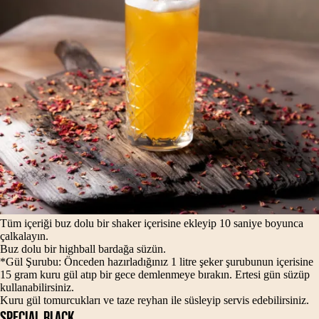
Tüm içeriği buz dolu bir shaker içerisine ekleyip 10 saniye boyunca
çalkalayın.
Buz dolu bir highball bardağa süzün.
*Gül Şurubu: Önceden hazırladığınız 1 litre şeker şurubunun içerisine
15 gram kuru gül atıp bir gece demlenmeye bırakın. Ertesi gün süzüp
kullanabilirsiniz.
Kuru gül tomurcukları ve taze reyhan ile süsleyip servis edebilirsiniz.
SPECIAL BLACK