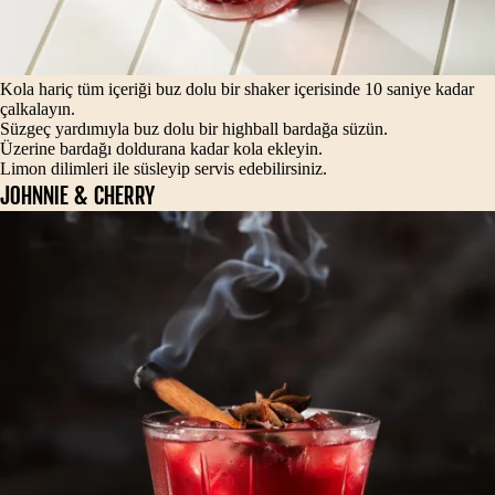
Kola hariç tüm içeriği buz dolu bir shaker içerisinde 10 saniye kadar
çalkalayın.
Süzgeç yardımıyla buz dolu bir highball bardağa süzün.
Üzerine bardağı doldurana kadar kola ekleyin.
Limon dilimleri ile süsleyip servis edebilirsiniz.
JOHNNIE & CHERRY