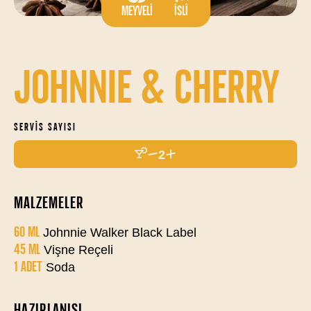
MEYVELI
İSLI
JOHNNIE & CHERRY
SERVIS SAYISI
2
MALZEMELER
60 ML
Johnnie Walker Black Label
45 ML
Vişne Reçeli
1 ADET
Soda
HAZIRLANIŞI