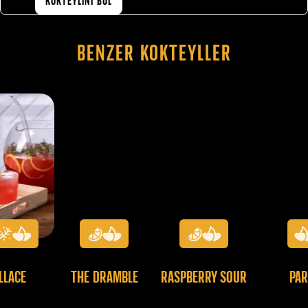
KOKTEYLİNİ BUL
Benzer Kokteyller
LLACE
THE DRAMBLE
RASPBERRY SOUR
PAR