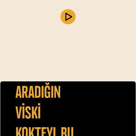
Aradiğin
vİskİ
kokteyl bu