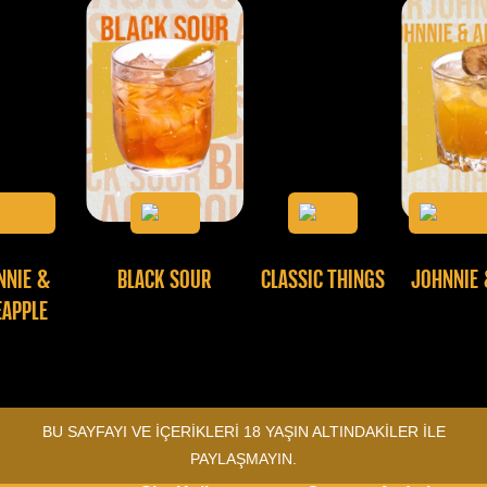
NNIE &
BLACK SOUR
CLASSIC THINGS
JOHNNIE 
EAPPLE
BU SAYFAYI VE İÇERİKLERİ 18 YAŞIN ALTINDAKİLER İLE
PAYLAŞMAYIN.