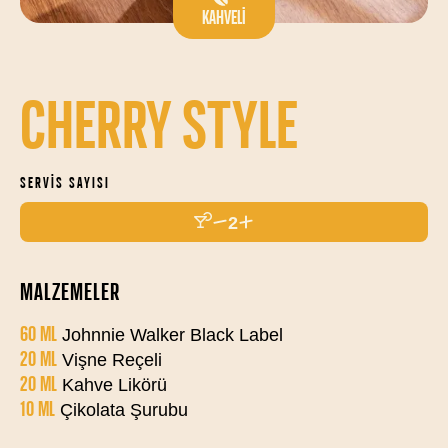
KAHVELI
CHERRY STYLE
SERVIS SAYISI
2
MALZEMELER
60 ML
Johnnie Walker Black Label
20 ML
Vişne Reçeli
20 ML
Kahve Likörü
10 ML
Çikolata Şurubu