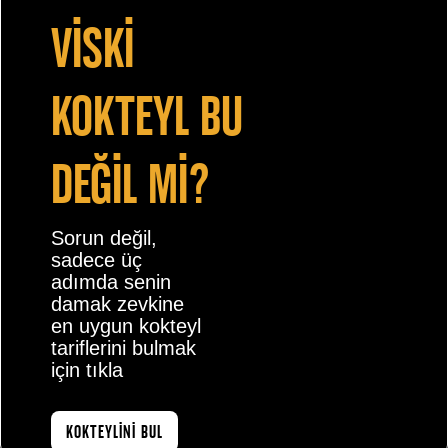
vİskİ
kokteyl bu
değİl mİ?
Sorun değil,
sadece üç
adımda senin
damak zevkine
en uygun kokteyl
tariflerini bulmak
için tıkla
KOKTEYLİNİ BUL