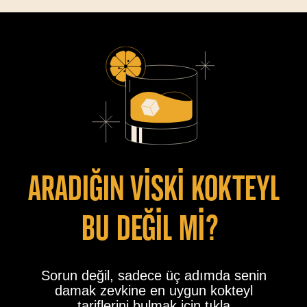
Aradiğin vİskİ kokteyl
bu değİl mİ?
Sorun değil, sadece üç adımda senin
damak zevkine en uygun kokteyl
tariflerini bulmak için tıkla