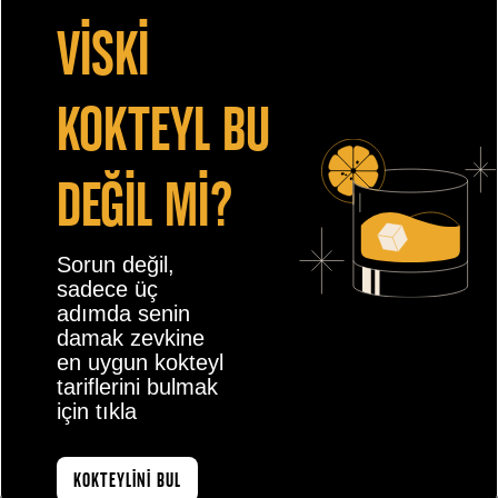
vİskİ
kokteyl bu
değİl mİ?
Sorun değil,
sadece üç
adımda senin
damak zevkine
en uygun kokteyl
tariflerini bulmak
için tıkla
KOKTEYLİNİ BUL