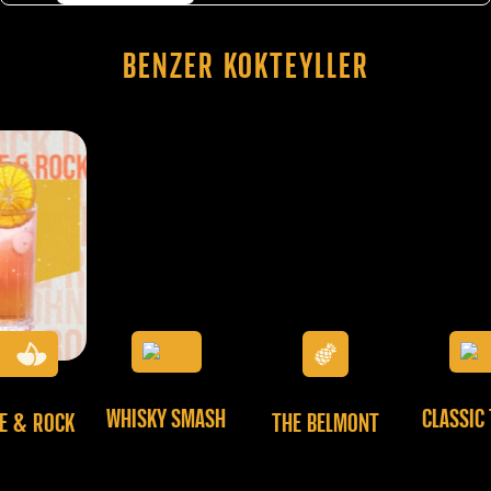
Benzer Kokteyller
WHISKY SMASH
CLASSIC
E & ROCK
THE BELMONT