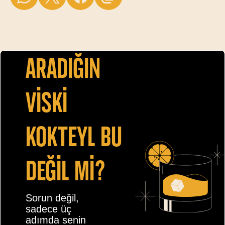
Aradiğin
vİskİ
kokteyl bu
değİl mİ?
Sorun değil,
sadece üç
adımda senin