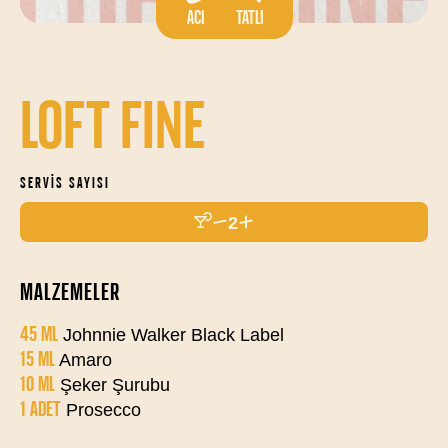
ACI
TATLI
LOFT FINE
SERVIS SAYISI
2
MALZEMELER
45 ML
Johnnie Walker Black Label
15 ML
Amaro
10 ML
Şeker Şurubu
1 ADET
Prosecco