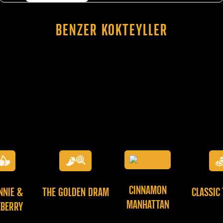
Benzer Kokteyller
CINNAMON
NNIE &
THE GOLDEN DRAM
CLASSIC
MANHATTAN
EBERRY