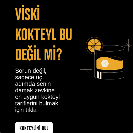
vİskİ
kokteyl bu
değİl mİ?
Sorun değil,
sadece üç
adımda senin
damak zevkine
en uygun kokteyl
tariflerini bulmak
için tıkla
KOKTEYLİNİ BUL