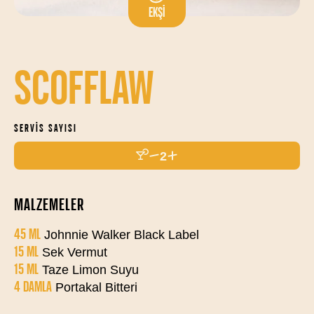
EKŞI
SCOFFLAW
SERVIS SAYISI
2
MALZEMELER
45 ML
Johnnie Walker Black Label
15 ML
Sek Vermut
15 ML
Taze Limon Suyu
4 DAMLA
Portakal Bitteri