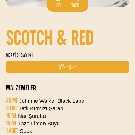
ACI
TATLI
SCOTCH & RED
SERVIS SAYISI
2
MALZEMELER
45 ML
Johnnie Walker Black Label
20 ML
Tatlı Kırmızı Şarap
15 ML
Nar Şurubu
15 ML
Taze Limon Suyu
1 ADET
Soda