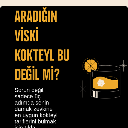
Aradiğin
vİskİ
kokteyl bu
değİl mİ?
Sorun değil,
sadece üç
adımda senin
damak zevkine
en uygun kokteyl
tariflerini bulmak
için tıkla