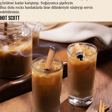
çözülene kadar karıştırıp. Soğuyunca şişeleyin.
Buz dolu rocks bardaklarla lime dilimleriyle süsleyip servis
edebilirsiniz.
HOT SCOTT