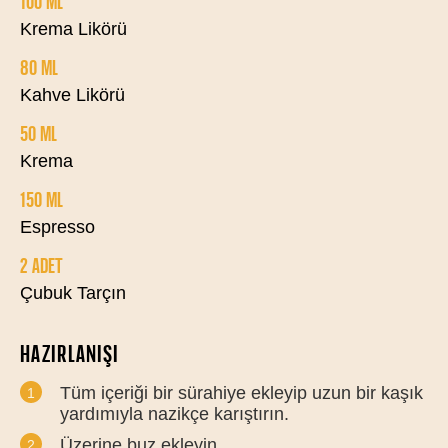
100 ML
Krema Likörü
80 ML
Kahve Likörü
50 ML
Krema
150 ML
Espresso
2 ADET
Çubuk Tarçın
HAZIRLANIŞI
Tüm içeriği bir sürahiye ekleyip uzun bir kaşık
yardımıyla nazikçe karıştırın.
Üzerine buz ekleyin.