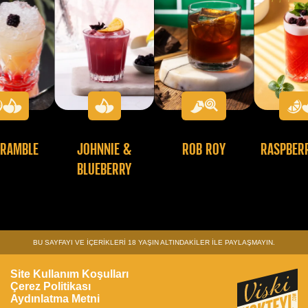
DRAMBLE
JOHNNIE &
ROB ROY
RASPBER
BLUEBERRY
BU SAYFAYI VE İÇERİKLERİ 18 YAŞIN ALTINDAKİLER İLE PAYLAŞMAYIN.
Site Kullanım Koşulları
Çerez Politikası
Aydınlatma Metni