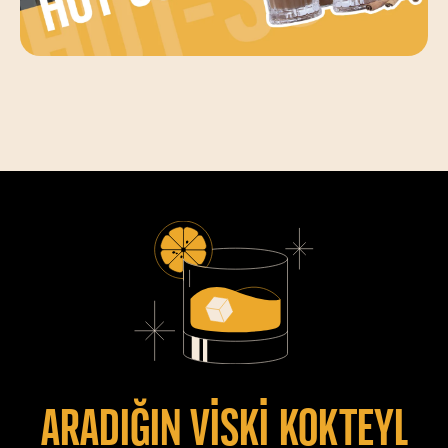
Aradiğin vİskİ kokteyl