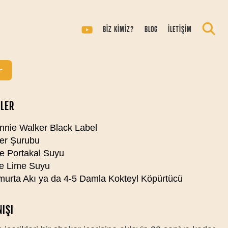
ISKY SOUR
BİZ KİMİZ?
BLOG
İLETİŞİM
ISI
LER
nie Walker Black Label
er Şurubu
e Portakal Suyu
e Lime Suyu
urta Akı ya da 4-5 Damla Kokteyl Köpürtücü
IŞI