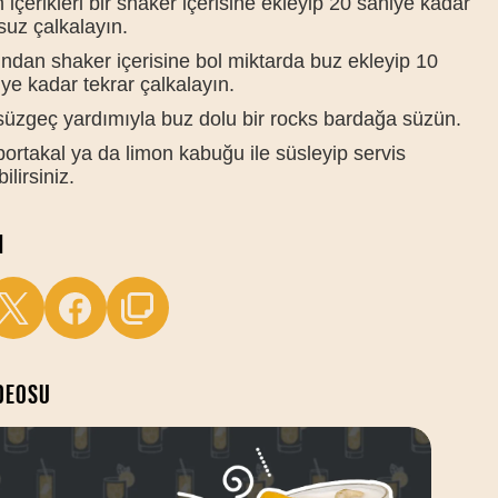
içerikleri bir shaker içerisine ekleyip 20 saniye kadar
suz çalkalayın.
ndan shaker içerisine bol miktarda buz ekleyip 10
ye kadar tekrar çalkalayın.
 süzgeç yardımıyla buz dolu bir rocks bardağa süzün.
portakal ya da limon kabuğu ile süsleyip servis
ilirsiniz.
M
IDEOSU