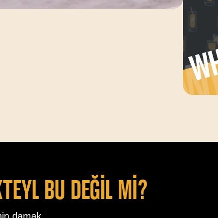
kteyl bu değİl mİ?
nin damak