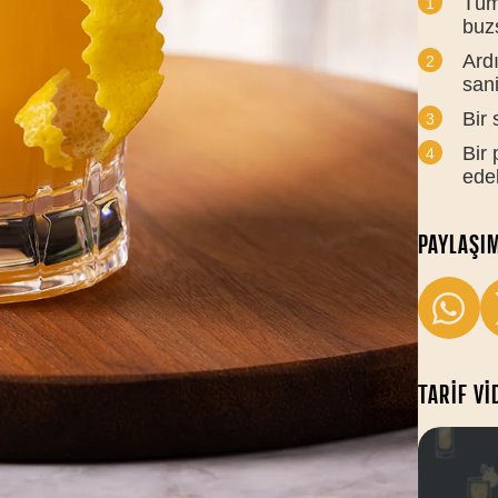
Tüm 
buz
Ardı
sani
Bir
Bir 
edeb
PAYLAŞI
TARIF V