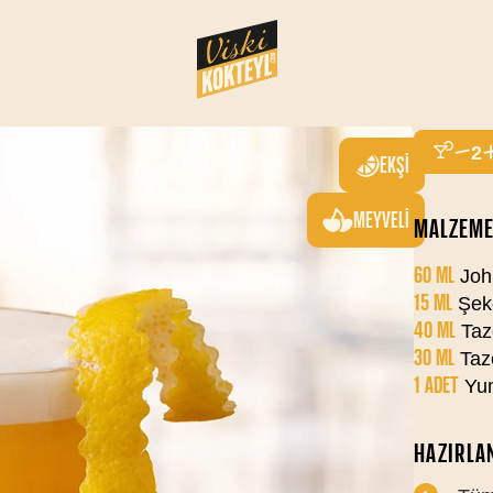
WH
SERVIS SAY
2
EKŞI
MEYVELI
MALZEME
60 ML
John
15 ML
Şek
40 ML
Taz
30 ML
Taz
1 ADET
Yum
HAZIRLAN