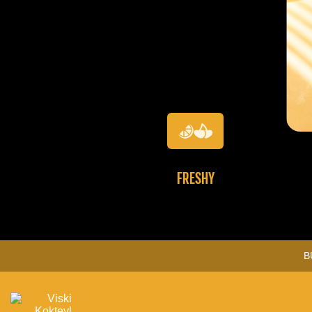
FRESHY
B