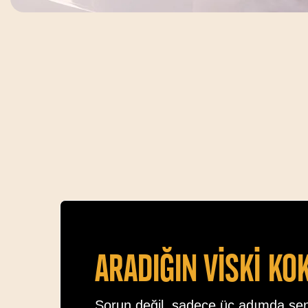
Aradiğin vİskİ ko
Sorun değil, sadece üç adımda se