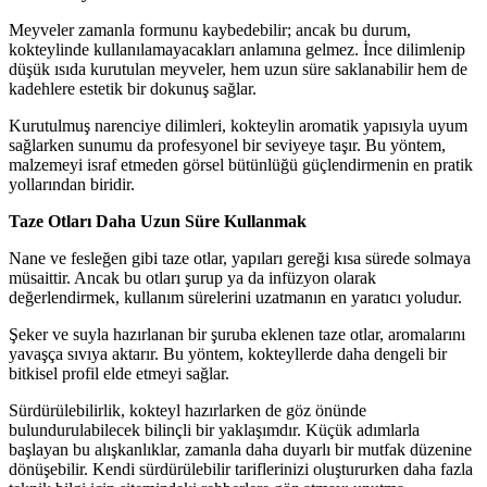
Meyveler zamanla formunu kaybedebilir; ancak bu durum,
kokteylinde kullanılamayacakları anlamına gelmez. İnce dilimlenip
düşük ısıda kurutulan meyveler, hem uzun süre saklanabilir hem de
kadehlere estetik bir dokunuş sağlar.
Kurutulmuş narenciye dilimleri, kokteylin aromatik yapısıyla uyum
sağlarken sunumu da profesyonel bir seviyeye taşır. Bu yöntem,
malzemeyi israf etmeden görsel bütünlüğü güçlendirmenin en pratik
yollarından biridir.
Taze Otları Daha Uzun Süre Kullanmak
Nane ve fesleğen gibi taze otlar, yapıları gereği kısa sürede solmaya
müsaittir. Ancak bu otları şurup ya da infüzyon olarak
değerlendirmek, kullanım sürelerini uzatmanın en yaratıcı yoludur.
Şeker ve suyla hazırlanan bir şuruba eklenen taze otlar, aromalarını
yavaşça sıvıya aktarır. Bu yöntem, kokteyllerde daha dengeli bir
bitkisel profil elde etmeyi sağlar.
Sürdürülebilirlik, kokteyl hazırlarken de göz önünde
bulundurulabilecek bilinçli bir yaklaşımdır. Küçük adımlarla
başlayan bu alışkanlıklar, zamanla daha duyarlı bir mutfak düzenine
dönüşebilir. Kendi sürdürülebilir tariflerinizi oluştururken daha fazla