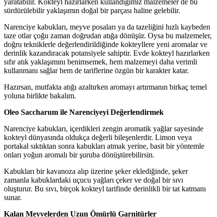
yaratabilir. Kokteyl hazırlarken kullandığımız malzemeler de bu
sürdürülebilir yaklaşımın doğal bir parçası haline gelebilir.
Narenciye kabukları, meyve posaları ya da tazeliğini hızlı kaybeden
taze otlar çoğu zaman doğrudan atığa dönüşür. Oysa bu malzemeler,
doğru tekniklerle değerlendirildiğinde kokteyllere yeni aromalar ve
derinlik kazandıracak potansiyele sahiptir. Evde kokteyl hazırlarken
sıfır atık yaklaşımını benimsemek, hem malzemeyi daha verimli
kullanmanı sağlar hem de tariflerine özgün bir karakter katar.
Hazırsan, mutfakta atığı azaltırken aromayı artırmanın birkaç temel
yoluna birlikte bakalım.
Oleo Saccharum ile Narenciyeyi Değerlendirmek
Narenciye kabukları, içerdikleri zengin aromatik yağlar sayesinde
kokteyl dünyasında oldukça değerli bileşenlerdir. Limon veya
portakal sıktıktan sonra kabukları atmak yerine, basit bir yöntemle
onları yoğun aromalı bir şuruba dönüştürebilirsin.
Kabukları bir kavanoza alıp üzerine şeker eklediğinde, şeker
zamanla kabuklardaki uçucu yağları çeker ve doğal bir sıvı
oluşturur. Bu sıvı, birçok kokteyl tarifinde derinlikli bir tat katmanı
sunar.
Kalan Meyvelerden Uzun Ömürlü Garnitürler