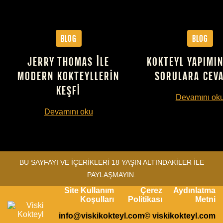
Blog
Blog
JERRY THOMAS ILE
KOKTEYL YAPIMIN
MODERN KOKTEYLLERIN
SORULARA CEV
KEŞFI
Devamını ok
Devamını oku
BU SAYFAYI VE İÇERİKLERİ 18 YAŞIN ALTINDAKİLER İLE
PAYLAŞMAYIN.
Site Kullanım
Çerez
Aydınlatma
Koşulları
Politikası
Metni
info@viskikokteyl.com
© viskikokteyl.com