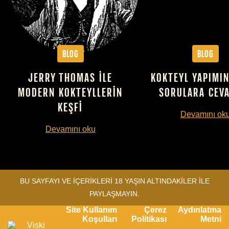
Blog
Blog
JERRY THOMAS ILE
KOKTEYL YAPIMIN
MODERN KOKTEYLLERIN
SORULARA CEV
KEŞFI
Devamını ok
Devamını oku
BU SAYFAYI VE İÇERİKLERİ 18 YAŞIN ALTINDAKİLER İLE
PAYLAŞMAYIN.
Site Kullanım
Çerez
Aydınlatma
Koşulları
Politikası
Metni