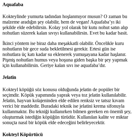
Aquafaba
Kokteylinde yumurta tadından hoşlanmıyor musun? O zaman bu
malzeme aradığın şey olabilir, hem de vegan! Aquafaba’yı iki
şekilde elde edebilirsin. Kolay yol olarak bir kutu nohut satın alıp
nohutları süzerek kalan sıvıyı kullanabilirsin. Evet bu kadar basit.
İkinci yöntem ise biraz daha meşakkatli olabilir. Öncelikle kuru
nohutların bir gece suda bekletilmesi gerekir. Ertesi gün ise
nohutlara üç katı kadar su eklenerek yumuşayana kadar haşlanır.
Pişmiş nohutları humus veya hoşuna giden başka bir şey yapmak
için kullanabilirsin. Geriye kalan sıvı ise aquafaba’dır.
Jelatin
Kokteyl köpüğü söz konusu olduğunda jelatin de popüler bir
seçimdir. Köpük yapımında yaprak veya toz jelatin kullanılabilir.
Jelatin, hayvan kolajeninden elde edilen renksiz ve tatsız kıvam
verici bir maddedir. Buradaki teknik ise jelatini krema sifonuyla
kullanmaktır. Bu tekniği kullanırken bilmen gereken en önemli şey,
oluşturmak istediğin köpüğün türüdür. Kullanılan kalite ve miktar
sonuçta nasıl bir köpük elde edeceğini belirleyecektir.
Kokteyl Köpürtücü