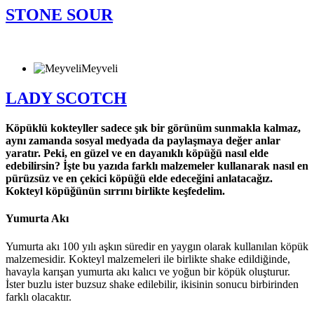
STONE SOUR
Meyveli
LADY SCOTCH
Köpüklü kokteyller sadece şık bir görünüm sunmakla kalmaz,
aynı zamanda sosyal medyada da paylaşmaya değer anlar
yaratır. Peki, en güzel ve en dayanıklı köpüğü nasıl elde
edebilirsin? İşte bu yazıda farklı malzemeler kullanarak nasıl en
pürüzsüz ve en çekici köpüğü elde edeceğini anlatacağız.
Kokteyl köpüğünün sırrını birlikte keşfedelim.
Yumurta Akı
Yumurta akı 100 yılı aşkın süredir en yaygın olarak kullanılan köpük
malzemesidir. Kokteyl malzemeleri ile birlikte shake edildiğinde,
havayla karışan yumurta akı kalıcı ve yoğun bir köpük oluşturur.
İster buzlu ister buzsuz shake edilebilir, ikisinin sonucu birbirinden
farklı olacaktır.