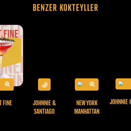
Benzer Kokteyller
JOHNNIE 
T FINE
JOHNNIE &
NEW YORK
SANTIAGO
MANHATTAN