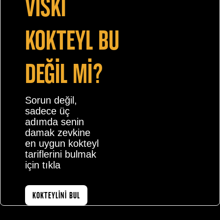
vİskİ
kokteyl bu
değİl mİ?
Sorun değil,
sadece üç
adımda senin
damak zevkine
en uygun kokteyl
tariflerini bulmak
için tıkla
KOKTEYLİNİ BUL