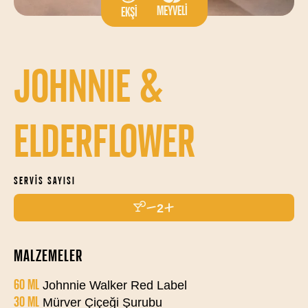
MEYVELI
EKŞI
JOHNNIE &
ELDERFLOWER
SERVIS SAYISI
2
MALZEMELER
60 ML
Johnnie Walker Red Label
30 ML
Mürver Çiçeği Şurubu