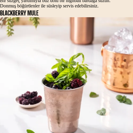
Bir süzgeç yardımıyla buz dolu bir highball bardağa süzün.
Donmuş böğürtlenler ile süsleyip servis edebilirsiniz.
BLACKBERRY MULE