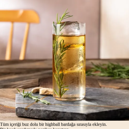
Tüm içeriği buz dolu bir highball bardağa sırasıyla ekleyin.