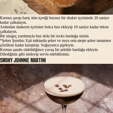
Kırmızı şarap hariç tüm içeriği buzsuz bir shaker içerisinde 20 saniye
kadar çalkalayın.
Ardından shakerın içerisine bolca buz ekleyip 10 saniye kadar tekrar
çalkalayın.
Bir süzgeç yardımıyla buz dolu bir rocks bardağa süzün.
*Şeker Şurubu: Eşit miktarda şeker ve suyu orta ateşte şeker tamamen
çözülene kadar karıştırıp. Soğuyunca şişeleyin.
Kırmızı şarabı olabildiğince yavaş bir şekilde bardağa ekleyin.
Dilediğiniz gibi süsleyip servis edebilirsiniz.
SMOKY JOHNNIE MARTINI