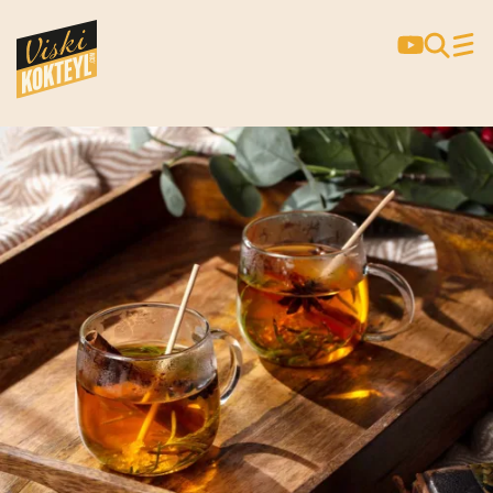
Yiyecek:
Zeytin
HOT TODDY