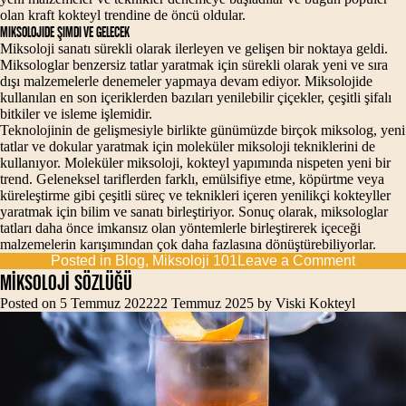
olan kraft kokteyl trendine de öncü oldular.
Miksolojide Şimdi ve Gelecek
Miksoloji sanatı sürekli olarak ilerleyen ve gelişen bir noktaya geldi.
Miksologlar benzersiz tatlar yaratmak için sürekli olarak yeni ve sıra
dışı malzemelerle denemeler yapmaya devam ediyor. Miksolojide
kullanılan en son içeriklerden bazıları yenilebilir çiçekler, çeşitli şifalı
bitkiler ve isleme işlemidir.
Teknolojinin de gelişmesiyle birlikte günümüzde birçok miksolog, yeni
tatlar ve dokular yaratmak için moleküler miksoloji tekniklerini de
kullanıyor. Moleküler miksoloji, kokteyl yapımında nispeten yeni bir
trend. Geleneksel tariflerden farklı, emülsifiye etme, köpürtme veya
küreleştirme gibi çeşitli süreç ve teknikleri içeren yenilikçi kokteyller
yaratmak için bilim ve sanatı birleştiriyor. Sonuç olarak, miksologlar
tatları daha önce imkansız olan yöntemlerle birleştirerek içeceği
malzemelerin karışımından çok daha fazlasına dönüştürebiliyorlar.
on
Posted in
Blog
,
Miksoloji 101
Leave a Comment
Geçmiş
MİKSOLOJİ SÖZLÜĞÜ
Günüm
Posted on
5 Temmuz 2022
22 Temmuz 2025
by
Viski Kokteyl
&
Gelecek
Miksoloj