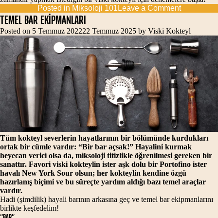
on
Posted in
Miksoloji 101
Leave a Comment
MİKSOLO
TEMEL BAR EKİPMANLARI
ANA
Posted on
5 Temmuz 2022
22 Temmuz 2025
by
Viski Kokteyl
MALZEME
Tüm kokteyl severlerin hayatlarının bir bölümünde kurdukları
ortak bir cümle vardır: “Bir bar açsak!” Hayalini kurmak
heyecan verici olsa da, miksoloji titizlikle öğrenilmesi gereken bir
sanattır. Favori viski kokteylin ister aşk dolu bir Portofino ister
havalı New York Sour olsun; her kokteylin kendine özgü
hazırlanış biçimi ve bu süreçte yardım aldığı bazı temel araçlar
vardır.
Hadi (şimdilik) hayali barının arkasına geç ve temel bar ekipmanlarını
birlikte keşfedelim!
“BAR”