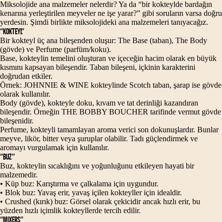
Miksolojide ana malzemeler nelerdir? Ya da “bir kokteylde bardağın
kenarına yerleştirilen meyveler ne işe yarar?” gibi soruların varsa doğru
yerdesin. Şimdi birlikte miksolojideki ana malzemeleri tanıyacağız.
“KOKTEYL”
Bir kokteyl üç ana bileşenden oluşur: The Base (taban), The Body
(gövde) ve Perfume (parfüm/koku).
Base, kokteylin temelini oluşturan ve içeceğin hacim olarak en büyük
kısmını kapsayan bileşendir. Taban bileşeni, içkinin karakterini
doğrudan etkiler.
Örnek: JOHNNIE & WINE kokteylinde Scotch taban, şarap ise gövde
olarak kullanılır.
Body (gövde), kokteyle doku, kıvam ve tat derinliği kazandıran
bileşendir. Örneğin THE BOBBY BOUCHER tarifinde vermut gövde
bileşenidir.
Perfume, kokteyli tamamlayan aroma verici son dokunuşlardır. Bunlar
meyve, likör, bitter veya şuruplar olabilir. Tadı güçlendirmek ve
aromayı vurgulamak için kullanılır.
“BUZ”
Buz, kokteylin sıcaklığını ve yoğunluğunu etkileyen hayati bir
malzemedir.
• Küp buz: Karıştırma ve çalkalama için uygundur.
• Blok buz: Yavaş erir, yavaş içilen kokteyller için idealdir.
• Crushed (kırık) buz: Görsel olarak çekicidir ancak hızlı erir, bu
yüzden hızlı içimlik kokteyllerde tercih edilir.
“MIXERS”