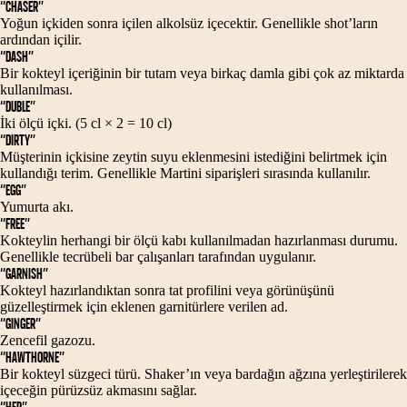
“CHASER”
Yoğun içkiden sonra içilen alkolsüz içecektir. Genellikle shot’ların
ardından içilir.
“DASH”
Bir kokteyl içeriğinin bir tutam veya birkaç damla gibi çok az miktarda
kullanılması.
“DUBLE”
İki ölçü içki. (5 cl × 2 = 10 cl)
“DIRTY”
Müşterinin içkisine zeytin suyu eklenmesini istediğini belirtmek için
kullandığı terim. Genellikle Martini siparişleri sırasında kullanılır.
“EGG”
Yumurta akı.
“FREE”
Kokteylin herhangi bir ölçü kabı kullanılmadan hazırlanması durumu.
Genellikle tecrübeli bar çalışanları tarafından uygulanır.
“GARNISH”
Kokteyl hazırlandıktan sonra tat profilini veya görünüşünü
güzelleştirmek için eklenen garnitürlere verilen ad.
“GINGER”
Zencefil gazozu.
“HAWTHORNE”
Bir kokteyl süzgeci türü. Shaker’ın veya bardağın ağzına yerleştirilerek
içeceğin pürüzsüz akmasını sağlar.