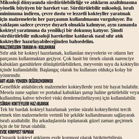
Miksoloji dünyasında sürdürülebilirliğe ve atıkların azaltılmasına
yönelik büyüyen bir hareket var. Sürdürülebilir miksoloji, israfı
minimuma indiren, çevre dostu ve lezzetli kokteyller yaratmak
için malzemelerin her parçasının kullanılmasını vurguluyor. Bu
yaklaşım sadece çevreye duyarlı olmakla kalmıyor, aynı zamanda
kokteyl yaratımına da yenilikçi bir dokunuş katıyor. Şimdi
sürdürülebilir miksoloji hareketine katılarak nasıl sıfır atık
kokteyller hazırlayabileceğinden bahsedelim.
Malzemelerin Tamamını Kullanmak
Sıfır atık bir kokteyl hazırlamak, kullanılan meyvelerin ve otların her
parçasını kullanmaktan geçiyor. Çok basit bir örnek olarak narenciye
kabukları garnitürlere dönüştürülebilirken, meyvenin suyu da kokteylin
içinde kullanılabilir. Başlangıç olarak bu kullanım oldukça kolay bir
yöntemdir.
Artıkları Yeniden Değerlendirmek
Genellikle atılabilecek malzemeler kokteyllerde yeni bir hayat bulabilir.
Mesela nane sapları ve portakal kabukları şurup haline getirilebilir veya
kullanılmış kahve telveleri viski demleme(infüzyon) için kullanılabilir.
Sürahi Kokteylleri Hazırlamak
Tek bir bardak kokteyl hazırlamak yerine sürahi kokteyllerini tercih
etmek tüm malzemelerin verimli bir şekilde kullanılmasını sağlayarak
israfı azaltabilir. Bu arkadaşlarınla toplanarak güzel zaman geçirmek
için de bir fırsat olabilir.
Evde Kompost Yapmak
Organik kokteyl atıklarını evde kompost olarak biriktirebilirsin.