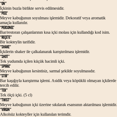
“ON”
İçkinin buzla birlikte servis edilmesidir.
“PEEL”
Meyve kabuğunun soyulması işlemidir. Dekoratif veya aromatik
amaçla kullanılır.
“PERSONEL”
Bar/restoran çalışanlarının kısa içki molası için kullandığı kod isim.
“REÇETE”
Bir kokteylin tarifidir.
“SHAKE”
İçkilerin shaker ile çalkalanarak karıştırılması işlemidir.
“SHOT”
Tek yudumda içilen küçük hacimli içki.
“SPIRAL”
Meyve kabuğunun kesintisiz, sarmal şekilde soyulmasıdır.
“STIR”
Bar kaşığıyla karıştırma işlemi. Asidik veya köpüklü olmayan içkilerde
tercih edilir.
“TEK”
Tek ölçü içki. (5 cl)
“TWIST”
Meyve kabuğunun içki üzerine sıkılarak esansının aktarılması işlemidir.
“VIRGIN”
Alkolsüz kokteyller için kullanılan terimdir.