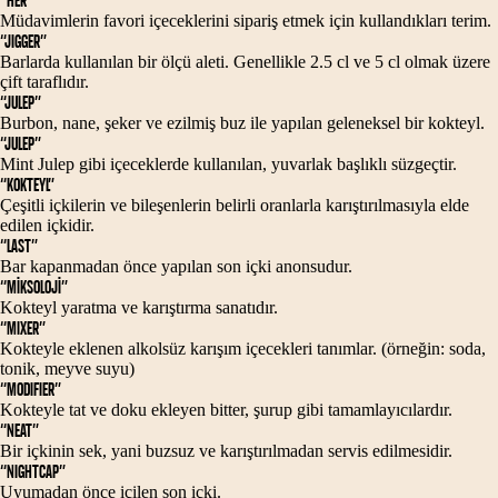
“HER”
Müdavimlerin favori içeceklerini sipariş etmek için kullandıkları terim.
“JIGGER”
Barlarda kullanılan bir ölçü aleti. Genellikle 2.5 cl ve 5 cl olmak üzere
çift taraflıdır.
“JULEP”
Burbon, nane, şeker ve ezilmiş buz ile yapılan geleneksel bir kokteyl.
“JULEP”
Mint Julep gibi içeceklerde kullanılan, yuvarlak başlıklı süzgeçtir.
“KOKTEYL”
Çeşitli içkilerin ve bileşenlerin belirli oranlarla karıştırılmasıyla elde
edilen içkidir.
“LAST”
Bar kapanmadan önce yapılan son içki anonsudur.
“MİKSOLOJİ”
Kokteyl yaratma ve karıştırma sanatıdır.
“MIXER”
Kokteyle eklenen alkolsüz karışım içecekleri tanımlar. (örneğin: soda,
tonik, meyve suyu)
“MODIFIER”
Kokteyle tat ve doku ekleyen bitter, şurup gibi tamamlayıcılardır.
“NEAT”
Bir içkinin sek, yani buzsuz ve karıştırılmadan servis edilmesidir.
“NIGHTCAP”
Uyumadan önce içilen son içki.