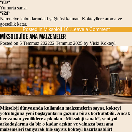
“YOLK”
Yumurta sarısı.
“ZEST”
Narenciye kabuklarındaki yağlı üst katman. Kokteyllere aroma ve
görsellik katar.
on
Posted in
Miksoloji 101
Leave a Comment
MİKSOLOJ
MİKSOLOJİDE ANA MALZEMELER
SÖZLÜĞ
Posted on
5 Temmuz 2022
22 Temmuz 2025
by
Viski Kokteyl
Miksoloji dünyasında kullanılan malzemelerin sayısı, kokteyl
yolculuğuna yeni başlayanların gözünü biraz korkutabilir. Ancak
her zaman yeniliklere açık olan “Miksoloji sanatı”, yeni yol
arkadaşlarına da bir o kadar açıktır ve yalnızca bazı ana
malzemeleri tanıyarak bile sayısız kokteyl hazırlanabilir!