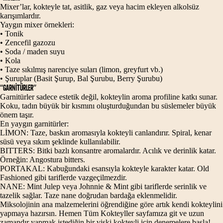
Mixer’lar, kokteyle tat, asitlik, gaz veya hacim ekleyen alkolsüz
karışımlardır.
Yaygın mixer örnekleri:
• Tonik
• Zencefil gazozu
• Soda / maden suyu
• Kola
• Taze sıkılmış narenciye suları (limon, greyfurt vb.)
• Şuruplar (Basit Şurup, Bal Şurubu, Berry Şurubu)
“GARNİTÜRLER”
Garnitürler sadece estetik değil, kokteylin aroma profiline katkı sunar.
Koku, tadın büyük bir kısmını oluşturduğundan bu süslemeler büyük
önem taşır.
En yaygın garnitürler:
LİMON: Taze, baskın aromasıyla kokteyli canlandırır. Spiral, kenar
süsü veya sıkım şeklinde kullanılabilir.
BITTERS: Bitki bazlı konsantre aromalardır. Acılık ve derinlik katar.
Örneğin: Angostura bitters.
PORTAKAL: Kabuğundaki esansıyla kokteyle karakter katar. Old
Fashioned gibi tariflerde vazgeçilmezdir.
NANE: Mint Julep veya Johnnie & Mint gibi tariflerde serinlik ve
tazelik sağlar. Taze nane doğrudan bardağa eklenmelidir.
Miksolojinin ana malzemelerini öğrendiğine göre artık kendi kokteylini
yapmaya hazırsın. Hemen Tüm Kokteyller sayfamıza git ve uzun
zamandır yapmak istediğin bir viski kokteyli için denemelere başla!