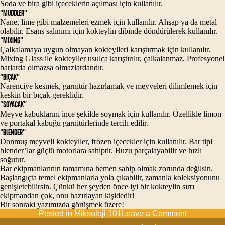
Soda ve bira gibi içeceklerin açılması için kullanılır.
“MUDDLER”
Nane, lime gibi malzemeleri ezmek için kullanılır. Ahşap ya da metal
olabilir. Esans salınımı için kokteylin dibinde döndürülerek kullanılır.
“MIXING”
Çalkalamaya uygun olmayan kokteylleri karıştırmak için kullanılır.
Mixing Glass ile kokteyller usulca karıştırılır, çalkalanmaz. Profesyonel
barlarda olmazsa olmazlardandır.
“BIÇAK”
Narenciye kesmek, garnitür hazırlamak ve meyveleri dilimlemek için
keskin bir bıçak gereklidir.
“SOYACAK”
Meyve kabuklarını ince şekilde soymak için kullanılır. Özellikle limon
ve portakal kabuğu garnitürlerinde tercih edilir.
“BLENDER”
Donmuş meyveli kokteyller, frozen içecekler için kullanılır. Bar tipi
blender’lar güçlü motorlara sahiptir. Buzu parçalayabilir ve hızlı
soğutur.
Bar ekipmanlarının tamamına hemen sahip olmak zorunda değilsin.
Başlangıçta temel ekipmanlarla yola çıkabilir, zamanla koleksiyonunu
genişletebilirsin. Çünkü her şeyden önce iyi bir kokteylin sırrı
ekipmandan çok, onu hazırlayan kişidedir!
Bir sonraki yazımızda görüşmek üzere!
on
Posted in
Miksoloji 101
Leave a Comment
TEMEL