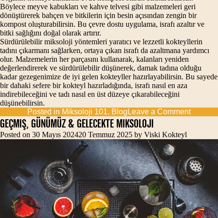
Böylece meyve kabukları ve kahve telvesi gibi malzemeleri geri
dönüştürerek bahçen ve bitkilerin için besin açısından zengin bir
kompost oluşturabilirsin. Bu çevre dostu uygulama, israfı azaltır ve
bitki sağlığını doğal olarak artırır.
Sürdürülebilir miksoloji yöntemleri yaratıcı ve lezzetli kokteyllerin
tadını çıkarmanı sağlarken, ortaya çıkan israfı da azaltmana yardımcı
olur. Malzemelerin her parçasını kullanarak, kalanları yeniden
değerlendirerek ve sürdürülebilir düşünerek, damak tadına olduğu
kadar gezegenimize de iyi gelen kokteyller hazırlayabilirsin. Bu sayede
bir dahaki sefere bir kokteyl hazırladığında, israfı nasıl en aza
indirebileceğini ve tadı nasıl en üst düzeye çıkarabileceğini
düşünebilirsin.
on
Posted in
Miksoloji 101
,
Blog
Leave a Comment
Biraz
Geçmiş, Günümüz & Gelecekte Miksoloji
da
Posted on
30 Mayıs 2024
20 Temmuz 2025
by
Viski Kokteyl
Sürdürül
Miksoloj
ve
Sıfır
Atık
Kokteyll
Hakkın
Konuşa