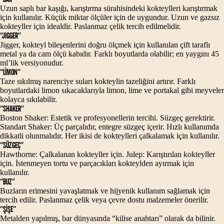
Uzun saplı bar kaşığı, karıştırma sürahisindeki kokteylleri karıştırmak
için kullanılır. Küçük miktar ölçüler için de uygundur. Uzun ve gazsız
kokteyller için idealdir. Paslanmaz çelik tercih edilmelidir.
“JIGGER”
Jigger, kokteyl bileşenlerini doğru ölçmek için kullanılan çift taraflı
metal ya da cam ölçü kabıdır. Farklı boyutlarda olabilir; en yaygını 45
ml’lik versiyonudur.
“LİMON”
Taze sıkılmış narenciye suları kokteylin tazeliğini artırır. Farklı
boyutlardaki limon sıkacaklarıyla limon, lime ve portakal gibi meyveler
kolayca sıkılabilir.
“SHAKER”
Boston Shaker: Estetik ve profesyonellerin tercihi. Süzgeç gerektirir.
Standart Shaker: Üç parçalıdır, entegre süzgeç içerir. Hızlı kullanımda
dikkatli olunmalıdır. Her ikisi de kokteylleri çalkalamak için kullanılır.
“SÜZGEÇ”
Hawthorne: Çalkalanan kokteyller için. Julep: Karıştırılan kokteyller
için. İstenmeyen tortu ve parçacıkları kokteylden ayırmak için
kullanılır.
“BUZ”
Buzların erimesini yavaşlatmak ve hijyenik kullanım sağlamak için
tercih edilir. Paslanmaz çelik veya çevre dostu malzemeler önerilir.
“ŞİŞE”
Metalden yapılmış, bar dünyasında “kilise anahtarı” olarak da bilinir.