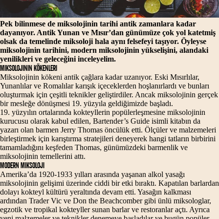
Pek bilinmese de miksolojinin tarihi antik zamanlara kadar
dayanıyor. Antik Yunan ve Mısır’dan günümüze çok yol katetmiş
olsak da temelinde miksoloji hala aynı felsefeyi taşıyor. Öyleyse
miksolojinin tarihini, modern miksolojinin yükselişini, alandaki
yenilikleri ve geleceğini inceleyelim.
Miksolojinin Kökenleri
Miksolojinin kökeni antik çağlara kadar uzanıyor. Eski Mısırlılar,
Yunanlılar ve Romalılar karışık içeceklerden hoşlanırlardı ve bunları
oluşturmak için çeşitli teknikler geliştirdiler. Ancak miksolojinin gerçek
bir mesleğe dönüşmesi 19. yüzyıla geldiğimizde başladı.
19. yüzyılın ortalarında kokteyllerin popülerleşmesine miksolojinin
kurucusu olarak kabul edilen, Bartender’s Guide isimli kitabın da
yazarı olan barmen Jerry Thomas öncülük etti. Ölçüler ve malzemeleri
birleştirmek için karıştırma stratejileri deneyerek hangi tatların birbirini
tamamladığını keşfeden Thomas, günümüzdeki barmenlik ve
miksolojinin temellerini attı.
Modern Miksoloji
Amerika’da 1920-1933 yılları arasında yaşanan alkol yasağı
miksolojinin gelişimi üzerinde ciddi bir etki bıraktı. Kapatılan barlardan
dolayı kokteyl kültürü yeraltında devam etti. Yasağın kalkması
ardından Trader Vic ve Don the Beachcomber gibi ünlü miksologlar,
egzotik ve tropikal kokteyller sunan barlar ve restoranlar açtı. Ayrıca
yeni malzemeler ve teknikler denemeye başladılar ve bugün popüler