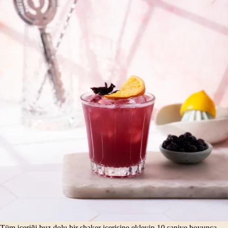
Tüm içeriği buz dolu bir shaker içerisine ekleyip 10 saniye boyunca