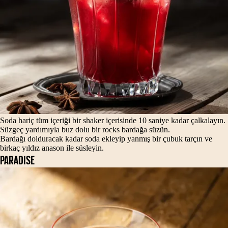
Soda hariç tüm içeriği bir shaker içerisinde 10 saniye kadar çalkalayın.
Süzgeç yardımıyla buz dolu bir rocks bardağa süzün.
Bardağı dolduracak kadar soda ekleyip yanmış bir çubuk tarçın ve
birkaç yıldız anason ile süsleyin.
PARADISE