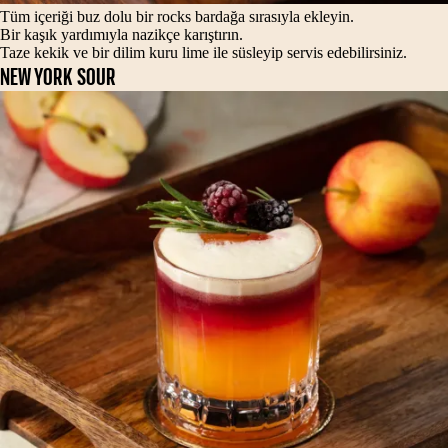
Tüm içeriği buz dolu bir rocks bardağa sırasıyla ekleyin.
Bir kaşık yardımıyla nazikçe karıştırın.
Taze kekik ve bir dilim kuru lime ile süsleyip servis edebilirsiniz.
NEW YORK SOUR