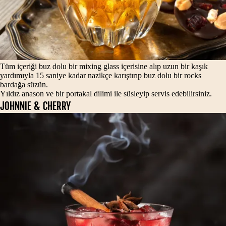
Tüm içeriği buz dolu bir mixing glass içerisine alıp uzun bir kaşık
yardımıyla 15 saniye kadar nazikçe karıştırıp buz dolu bir rocks
bardağa süzün.
Yıldız anason ve bir portakal dilimi ile süsleyip servis edebilirsiniz.
JOHNNIE & CHERRY