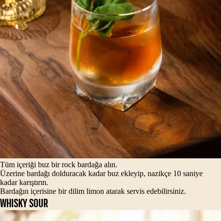
Tüm içeriği buz bir rock bardağa alın.
Üzerine bardağı dolduracak kadar buz ekleyip, nazikçe 10 saniye
kadar karıştırın.
Bardağın içerisine bir dilim limon atarak servis edebilirsiniz.
WHISKY SOUR