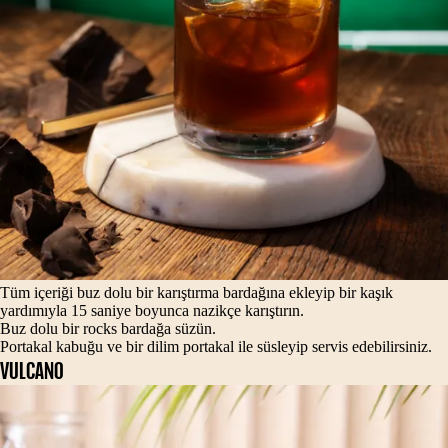
Tüm içeriği buz dolu bir karıştırma bardağına ekleyip bir kaşık
yardımıyla 15 saniye boyunca nazikçe karıştırın.
Buz dolu bir rocks bardağa süzün.
Portakal kabuğu ve bir dilim portakal ile süsleyip servis edebilirsiniz.
VULCANO