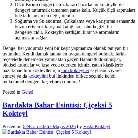
Ölçü Birimi (Jigger): Göz kararı hazırlanan kokteyllerde
dengeyi tutturmak tamamen şansa kalır. Küçük ölçü sapmaları
bile tadı tamamen değiştirebilir.
Soğutma ve Sulandırma: Çalkalama veya karıştırma esnasında
buzun eriyerek karışıma kattığı su, aslında gizli bir
dengeleyicidir. Kokteylin sertliğini kırar ve aromaların
açılmasını sağlar.
Denge, her yudumda yeni bir keşif yapmanıza olanak tanıyan bir
uyumdur. Kendi damak tadına en uygun dengeyi bulmak, farklı
reçetelerle denemeler yapmaktan geçer. Baharatlı dokunuşlar,
bitkisel aromalar ve kışa veda ederken içimizi ısıtan klasiklerle
hazırlanan tüm kokteyller için
tüm kokteyller
sayfasını ziyaret
etmeyi ya da
kokteylini bul
linkinden birkaç seçimle kendi
mükemmel dengeni keşfetmeyi unutma!
Posted in
Genel
Bardakta Bahar Esintisi: Çiçeksi 5
Kokteyl
Posted on
6 Nisan 2026
7 Mayıs 2026
by
Viski Kokteyl