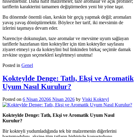
hissedilebilir. Daha hafif malzemeler, taze aromalar ve açık profiller;
tariflerin karakterini tamamen değiştirmeden yeni bir yöne taşır.
Bu dönemde önemli olan, keskin bir geçiş yapmak değil; aromaları
yavaş yavaş dönüştürmektir. Böylece her tarif, iki mevsimin de
izlerini taşımaya devam eder.
Narenciye dokunuşları, taze aromalar ve mevsime uyum sağlayan
tariflerle hazırlanan tüm kokteyller için tüm kokteyller sayfasını
ziyaret etmeyi ya da kokteylini bul linkinden birkaç seçimle damak
zevkine uygun seçenekleri keşfetmeyi unutma!
Posted in
Genel
Kokteylde Denge: Tatlı, Ekşi ve Aromatik
Uyum Nasıl Kurulur?
Posted on
6 Nisan 2026
6 Nisan 2026
by
Viski Kokteyl
Kokteylde Denge: Tatlı, Ekşi ve Aromatik Uyum Nasıl
Kurulur?
Bir kokteyli yudumladığında tek bir malzemenin diğerlerini
bastırmadığını, aksine tüm tatların birbiriyle konuştuğunu