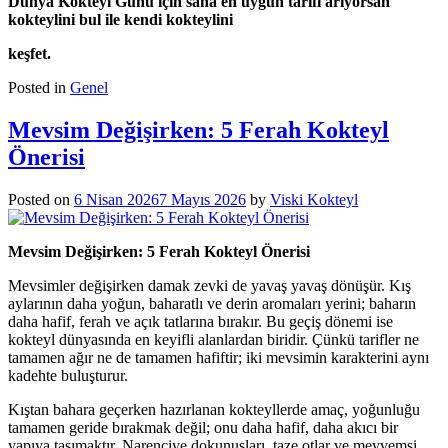
Dünya Kokteyl Günü için sana en uygun tarifi arıyorsan
kokteylini bul
ile kendi kokteylini
keşfet.
Posted in
Genel
Mevsim Değişirken: 5 Ferah Kokteyl
Önerisi
Posted on
6 Nisan 2026
7 Mayıs 2026
by
Viski Kokteyl
Mevsim Değişirken: 5 Ferah Kokteyl Önerisi
Mevsimler değişirken damak zevki de yavaş yavaş dönüşür. Kış
aylarının daha yoğun, baharatlı ve derin aromaları yerini; baharın
daha hafif, ferah ve açık tatlarına bırakır. Bu geçiş dönemi ise
kokteyl dünyasında en keyifli alanlardan biridir. Çünkü tarifler ne
tamamen ağır ne de tamamen hafiftir; iki mevsimin karakterini aynı
kadehte buluşturur.
Kıştan bahara geçerken hazırlanan kokteyllerde amaç, yoğunluğu
tamamen geride bırakmak değil; onu daha hafif, daha akıcı bir
yapıya taşımaktır. Narenciye dokunuşları, taze otlar ve meyvemsi