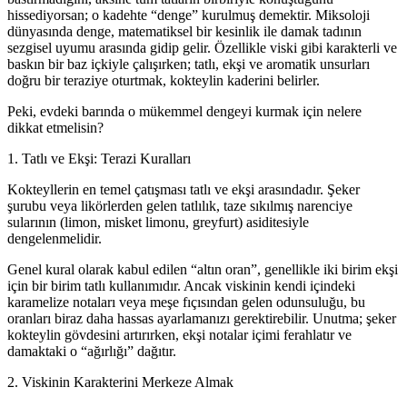
hissediyorsan; o kadehte “denge” kurulmuş demektir. Miksoloji
dünyasında denge, matematiksel bir kesinlik ile damak tadının
sezgisel uyumu arasında gidip gelir. Özellikle viski gibi karakterli ve
baskın bir baz içkiyle çalışırken; tatlı, ekşi ve aromatik unsurları
doğru bir teraziye oturtmak, kokteylin kaderini belirler.
Peki, evdeki barında o mükemmel dengeyi kurmak için nelere
dikkat etmelisin?
1. Tatlı ve Ekşi: Terazi Kuralları
Kokteyllerin en temel çatışması tatlı ve ekşi arasındadır. Şeker
şurubu veya likörlerden gelen tatlılık, taze sıkılmış narenciye
sularının (limon, misket limonu, greyfurt) asiditesiyle
dengelenmelidir.
Genel kural olarak kabul edilen “altın oran”, genellikle iki birim ekşi
için bir birim tatlı kullanımıdır. Ancak viskinin kendi içindeki
karamelize notaları veya meşe fıçısından gelen odunsuluğu, bu
oranları biraz daha hassas ayarlamanızı gerektirebilir. Unutma; şeker
kokteylin gövdesini artırırken, ekşi notalar içimi ferahlatır ve
damaktaki o “ağırlığı” dağıtır.
2. Viskinin Karakterini Merkeze Almak