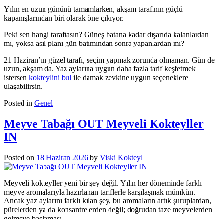
Yılın en uzun gününü tamamlarken, akşam tarafının güçlü
kapanışlarından biri olarak öne çıkıyor.
Peki sen hangi taraftasın? Güneş batana kadar dışarıda kalanlardan
mı, yoksa asıl planı gün batımından sonra yapanlardan mı?
21 Haziran’ın güzel tarafı, seçim yapmak zorunda olmaman. Gün de
uzun, akşam da. Yaz aylarına uygun daha fazla tarif keşfetmek
istersen
kokteylini bul
ile damak zevkine uygun seçeneklere
ulaşabilirsin.
Posted in
Genel
Meyve Tabağı OUT Meyveli Kokteyller
IN
Posted on
18 Haziran 2026
by
Viski Kokteyl
Meyveli kokteyller yeni bir şey değil. Yılın her döneminde farklı
meyve aromalarıyla hazırlanan tariflerle karşılaşmak mümkün.
Ancak yaz aylarını farklı kılan şey, bu aromaların artık şuruplardan,
pürelerden ya da konsantrelerden değil; doğrudan taze meyvelerden
gelmeye başlaması.