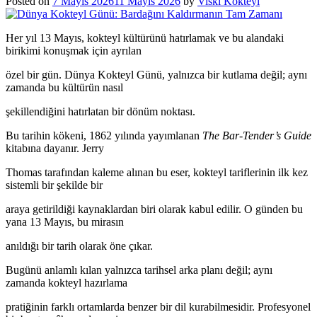
Posted on
7 Mayıs 2026
11 Mayıs 2026
by
Viski Kokteyl
Her yıl 13 Mayıs, kokteyl kültürünü hatırlamak ve bu alandaki
birikimi konuşmak için ayrılan
özel bir gün. Dünya Kokteyl Günü, yalnızca bir kutlama değil; aynı
zamanda bu kültürün nasıl
şekillendiğini hatırlatan bir dönüm noktası.
Bu tarihin kökeni, 1862 yılında yayımlanan
The Bar-Tender’s Guide
kitabına dayanır. Jerry
Thomas tarafından kaleme alınan bu eser, kokteyl tariflerinin ilk kez
sistemli bir şekilde bir
araya getirildiği kaynaklardan biri olarak kabul edilir. O günden bu
yana 13 Mayıs, bu mirasın
anıldığı bir tarih olarak öne çıkar.
Bugünü anlamlı kılan yalnızca tarihsel arka planı değil; aynı
zamanda kokteyl hazırlama
pratiğinin farklı ortamlarda benzer bir dil kurabilmesidir. Profesyonel