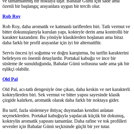
ve tamamlanmış bir noktaya taşır. Babalar Günü için sade ama
özenli bir başlangıç arayanlara uygun bir tercih olur.
Rob Roy
Rob Roy, daha aromatik ve katmanlı tariflerden biri. Tatlı vermut ve
bitter dokunuşlarıyla kurulan yapı, kokteyle derin ama kontrollü bir
karakter kazandırır. Bu yönüyle klasiklerden hoşlanan ama biraz
daha farklı bir profil arayanlar için iyi bir alternatiftir.
Servis öncesi iyi soğutma ve doğru karıştırma, bu tarifin karakterini
belirleyen en önemli detaylardır. Portakal kabuğu ve ince bir
süsleme ile sunulduğunda, Babalar Günü sofrasına sade ama şık bir
eşlikçi olabilir.
Old Pal
Old Pal, acı-tatlı dengesiyle öne çıkan, daha keskin ve net karakterli
kokteyllerden biri. Sek vermut ve bitter yapısı sayesinde klasik
çizgide kalırken, aromatik olarak daha farklı bir noktaya gider.
Bu tarif, fazla süslemeye ihtiyaç duymadan kendini anlatan
seçeneklerden. Portakal kabuğuyla yapılacak küçük bir dokunuş,
kokteylin aromatik yapısını tamamlar. Daha rafine ve tok profilleri
sevenler için Babalar Günü seçkisinde güçlü bir yer tutar.