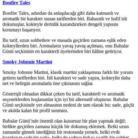
Bonfire Tales
Bonfire Tales, adından da anlaşılacağı gibi daha katmanlı ve
aromatik bir karakter sunan tariflerden biri. Baharatlı ve hafif isli
dokunuşlar, kokteyle derinlik kazandırırken dengeli yapısını
korumayı başarıyor.
Bu tarif, uzun sohbetlere ve masada geçirilen zamana eşlik eden
kokteyllerden biri. Aromaların yavaş yavaş açılması, onu Babalar
Günü seçkisinin en karakterli üyelerinden biri hâline getiriyor.
Smoky Johnnie Martini
Smoky Johnnie Martini, klasik martini yaklaşımına farklı bir yorum
getiren tariflerden biri. İsli karakteri ve sade yapısı, kokteylin daha
net ve belirgin aromalarla öne çıkmasını sağlar.
Gösterişli olmadan dikkat çeken bu tarif, karakterli ve aromatik
seçeneklerden hoşlananlar için iyi bir alternatif oluşturur. Babalar
Günü seçkisinde yer almasının nedeni de tam olarak bu: sade, güçlü
ve akılda kalan bir profil sunması.
Babalar Günü’nde önemli olan kusursuz bir plan yapmak değil;
birlikte geçirilen zamana küçük bir dokunuş eklemek. Belki uzun
zamandır gitmek istediğiniz bir restoranda yemek, belki evde
hazırlanan sade bir sofra, belki de sadece birkaç saatlik bir sohbet…