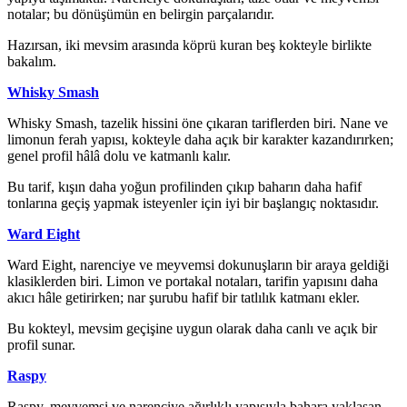
notalar; bu dönüşümün en belirgin parçalarıdır.
Hazırsan, iki mevsim arasında köprü kuran beş kokteyle birlikte
bakalım.
Whisky Smash
Whisky Smash, tazelik hissini öne çıkaran tariflerden biri. Nane ve
limonun ferah yapısı, kokteyle daha açık bir karakter kazandırırken;
genel profil hâlâ dolu ve katmanlı kalır.
Bu tarif, kışın daha yoğun profilinden çıkıp baharın daha hafif
tonlarına geçiş yapmak isteyenler için iyi bir başlangıç noktasıdır.
Ward Eight
Ward Eight, narenciye ve meyvemsi dokunuşların bir araya geldiği
klasiklerden biri. Limon ve portakal notaları, tarifin yapısını daha
akıcı hâle getirirken; nar şurubu hafif bir tatlılık katmanı ekler.
Bu kokteyl, mevsim geçişine uygun olarak daha canlı ve açık bir
profil sunar.
Raspy
Raspy, meyvemsi ve narenciye ağırlıklı yapısıyla bahara yaklaşan