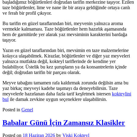
başladığımız böğürtlenleri doğrudan tarifin merkezine taşıyor. Ezilen
taze böğürtlenler, lime ve nane ile bir araya geldiğinde ortaya canlı
ve ferah bir profil çıkıyor.
Bu tarifin en güzel taraflarından biri, meyvenin yalnızca aroma
vermekle kalmaması. Taze böğürtlenler hem hazırlık aşamasında
hem de garnitürde yer alarak yaz mevsiminin karakterini bardağa
taşıyor.
Yazın en güzel taraflarından biri, mevsimin en taze malzemelerine
kolayca ulaşabilmek. Kirazlar, böğürtlenler ve diğer yaz meyveleri
yalnızca mutfakta değil, kokteyl tariflerinde de kendine yer
bulabiliyor. Üstelik bu kez şurupların ya da konsantrelerin içinde
değil; doğrudan tarifin bir parçası olarak.
Meyve tabağını tamamen rafa kaldırmak zorunda değilsin ama bu
yaz birkaç meyveyi kadehe taşımayı da deneyebilirsin. Taze
meyvelerle hazırlanan daha fazla tarif keşfetmek istersen
kokteylini
bul
ile damak zevkine uygun seçeneklere ulaşabilirsin.
Posted in
Genel
Babalar Günü İçin Zamansız Klasikler
Posted on
18 Haziran 2026
by
Viski Kokteyl