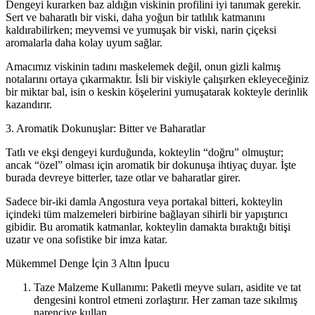
Dengeyi kurarken baz aldığın viskinin profilini iyi tanımak gerekir.
Sert ve baharatlı bir viski, daha yoğun bir tatlılık katmanını
kaldırabilirken; meyvemsi ve yumuşak bir viski, narin çiçeksi
aromalarla daha kolay uyum sağlar.
Amacımız viskinin tadını maskelemek değil, onun gizli kalmış
notalarını ortaya çıkarmaktır. İsli bir viskiyle çalışırken ekleyeceğiniz
bir miktar bal, isin o keskin köşelerini yumuşatarak kokteyle derinlik
kazandırır.
3. Aromatik Dokunuşlar: Bitter ve Baharatlar
Tatlı ve ekşi dengeyi kurduğunda, kokteylin “doğru” olmuştur;
ancak “özel” olması için aromatik bir dokunuşa ihtiyaç duyar. İşte
burada devreye bitterler, taze otlar ve baharatlar girer.
Sadece bir-iki damla Angostura veya portakal bitteri, kokteylin
içindeki tüm malzemeleri birbirine bağlayan sihirli bir yapıştırıcı
gibidir. Bu aromatik katmanlar, kokteylin damakta bıraktığı bitişi
uzatır ve ona sofistike bir imza katar.
Mükemmel Denge İçin 3 Altın İpucu
Taze Malzeme Kullanımı: Paketli meyve suları, asidite ve tat
dengesini kontrol etmeni zorlaştırır. Her zaman taze sıkılmış
narenciye kullan.