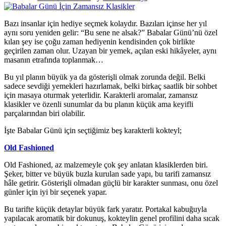
Bazı insanlar için hediye seçmek kolaydır. Bazıları içinse her yıl
aynı soru yeniden gelir: “Bu sene ne alsak?” Babalar Günü’nü özel
kılan şey ise çoğu zaman hediyenin kendisinden çok birlikte
geçirilen zaman olur. Uzayan bir yemek, açılan eski hikâyeler, aynı
masanın etrafında toplanmak…
Bu yıl planın büyük ya da gösterişli olmak zorunda değil. Belki
sadece sevdiği yemekleri hazırlamak, belki birkaç saatlik bir sohbet
için masaya oturmak yeterlidir. Karakterli aromalar, zamansız
klasikler ve özenli sunumlar da bu planın küçük ama keyifli
parçalarından biri olabilir.
İşte Babalar Günü için seçtiğimiz beş karakterli kokteyl;
Old Fashioned
Old Fashioned, az malzemeyle çok şey anlatan klasiklerden biri.
Şeker, bitter ve büyük buzla kurulan sade yapı, bu tarifi zamansız
hâle getirir. Gösterişli olmadan güçlü bir karakter sunması, onu özel
günler için iyi bir seçenek yapar.
Bu tarifte küçük detaylar büyük fark yaratır. Portakal kabuğuyla
yapılacak aromatik bir dokunuş, kokteylin genel profilini daha sıcak